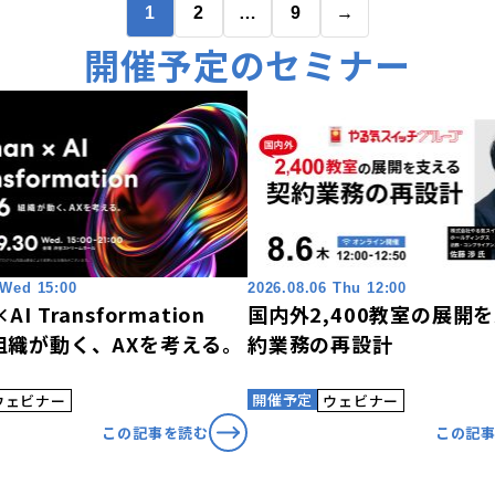
1
2
…
9
→
開催予定のセミナー
 Wed 15:00
2026.08.06 Thu 12:00
AI Transformation
国内外2,400教室の展開
〜組織が動く、AXを考える。
約業務の再設計
開催予定
ウェビナー
ウェビナー
この記事を読む
この記