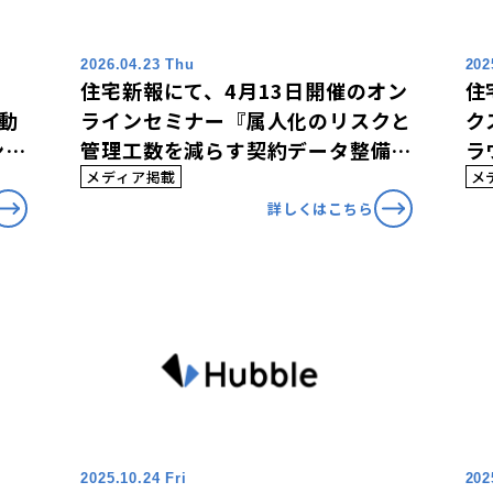
2026.04.23 Thu
202
、
住宅新報にて、4月13日開催のオン
住
の動
ラインセミナー『属人化のリスクと
ク
ント
管理工数を減らす契約データ整備
ラ
術』の内容が掲載されました。
つ
メディア掲載
メ
詳しくはこちら
2025.10.24 Fri
202