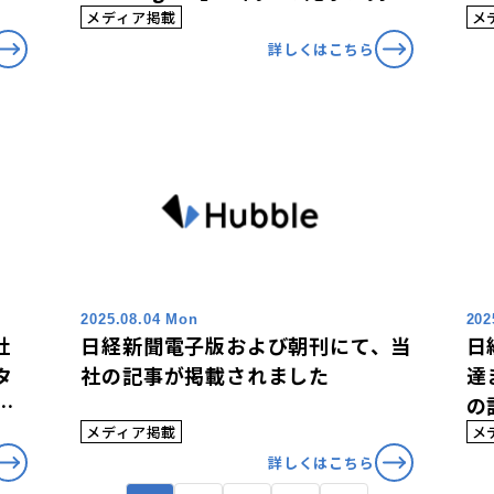
されました
メディア掲載
メ
詳しくはこちら
2025.08.04 Mon
202
社
日経新聞電子版および朝刊にて、当
日
タ
社の記事が掲載されました
達
の
メディア掲載
メ
詳しくはこちら