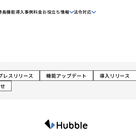
特長
機能
導入事例
料金
お役立ち情報
法令対応
プレスリリース
機能アップデート
導入リリース
らせ