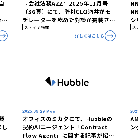
自
『会社法務A2Z』2025年11月号
N
（36頁）にて、弊社CLO酒井がモ
N
行す
デレーターを務めた対談が掲載され
シ
され
ました
つ
メディア掲載
メ
詳しくはこちら
2025.09.29 Mon
202
資
オフィスのミカタにて、Hubbleの
A
まし
契約AIエージェント「Contract
ン
Flow Agent」に関する記事が掲載