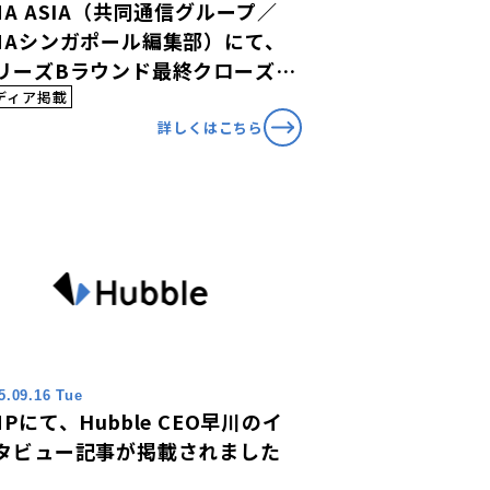
NA ASIA（共同通信グループ／
NAシンガポール編集部）にて、
リーズBラウンド最終クローズに
いて掲載されました。
ディア掲載
詳しくはこちら
5.09.16 Tue
MPにて、Hubble CEO早川のイ
タビュー記事が掲載されました