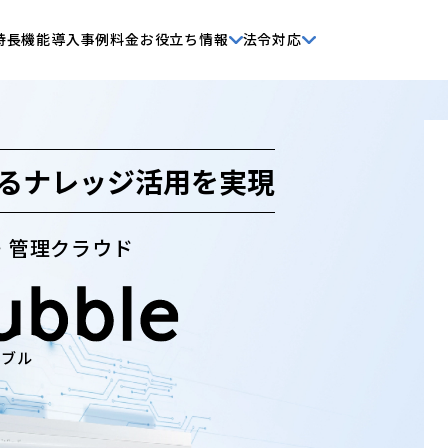
特長
機能
導入事例
料金
お役立ち情報
法令対応
る
ナレッジ活用を実現
・管理クラウド
ハブル