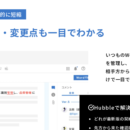
的に短縮
理・変更点も一目でわかる
いつものW
を管理し、
相手方か
けで⼀⽬で
Hubbleで
どれが最新版の契
先方から来た確認