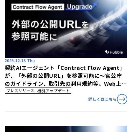
2025.12.18 Thu
契約AIエージェント「Contract Flow Agent」
が、「外部の公開URL」を参照可能に〜官公庁
のガイドライン、取引先の利用規約等、Web上の
最新情報に基づくレビュー・相談対応を実現〜
プレスリリース
機能アップデート
詳しくはこちら