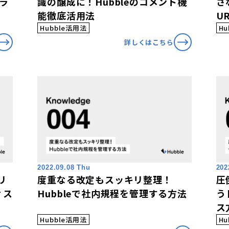
プラ
識の醸成に！Hubbleのコメント機
さ
能徹底活用法
U
Hubble活用法
Hu
詳しくはこちら
2022.09.08 Thu
202
リ
度重なる改定もスッキリ整理！
圧
ィス
Hubbleで社内規程を管理する方法
う
ス
Hubble活用法
Hu