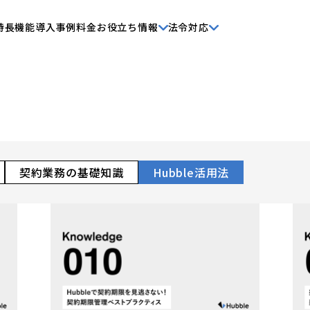
特長
機能
導入事例
料金
お役立ち情報
法令対応
契約業務の基礎知識
Hubble活用法