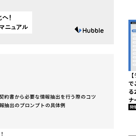
【
で
る
て、契約書から必要な情報抽出を行う際のコツ
ナ
報抽出のプロンプトの具体例
開
は！