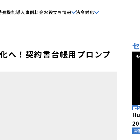
特長
機能
導入事例
料金
お役立ち情報
法令対応
化へ！契約書台帳用プロンプ
2
Hu
2
開