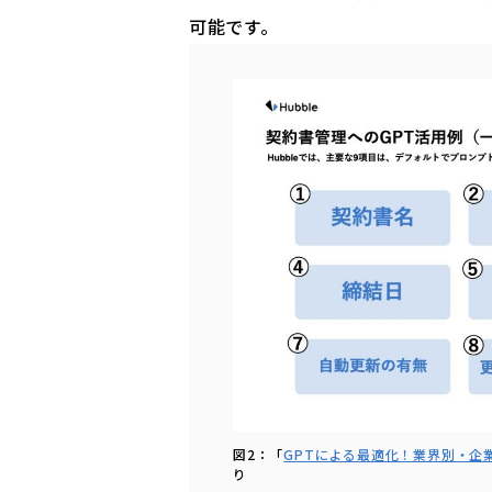
可能です。
図2：「
GPTによる最適化！業界別・企
り