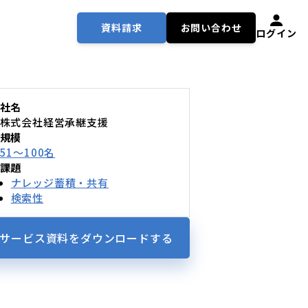
資料請求
お問い合わせ
ログイン
社名
株式会社経営承継支援
規模
51〜100名
課題
ナレッジ蓄積・共有
検索性
サービス資料を
ダウンロードする