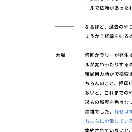
ールで依頼があった
なるほど、過去のや
ょうか？経緯を辿る
大場
何回かラリーが発生
ルが変わったりする
結局何カ所かで検索
ちろんのこと、押印
多いと、これまでの
過去の履歴を色々な
煩雑でした。
探せは
ちこちに分散してい
集約されていないと