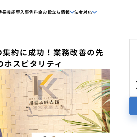
特長
機能
導入事例
料金
お役立ち情報
法令対応
頼の集約に成功！業務改善の先
のホスピタリティ