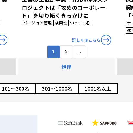
ロジェクトは「攻めのコーポレー
契
ト」を切り拓くきっかけに
「
バージョン管理
検索性
51〜100名
ナ
進
詳しくはこちら
1
2
→
規模
101〜300名
301〜1000名
1001名以上