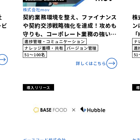
株式会社mov
社
契約業務環境を整え、ファイナンス
株
ービ
や契約交渉戦略強化を達成！攻めも
ン
守りも、コーポレート業務の強い味
「
方Hubble
進捗管理・コミュニケーション
ナ
ナレッジ蓄積・共有
バージョン管理
進
51〜100名
51
詳しくはこちら
導入リリース
導
ベースフード株式会社
ケ