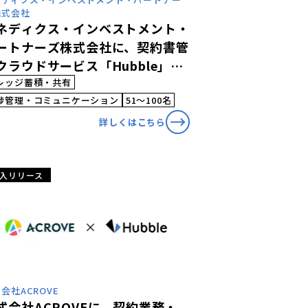
株式会社
ネディクス・インベストメント・
ートナーズ株式会社に、契約書管
クラウドサービス「Hubble」が
入されました
レッジ蓄積・共有
捗管理・コミュニケーション
51〜100名
詳しくはこちら
入リリース
会社ACROVE
式会社ACROVEに、契約業務・