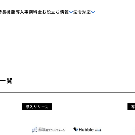
特長
機能
導入事例
料金
お役立ち情報
法令対応
一覧
導入リリース
導