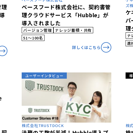
ズ
管理
ベースフード株式会社に、契約書管
ケ
が導
理クラウドサービス「Hubble」が
パ
導入されました
理
バージョン管理
ナレッジ蓄積・共有
導
ナ
51〜100名
進
詳しくはこちら
ユーザーインタビュー
導
株式会社TRUSTDOCK
株式
、契
法務の工数が半減！Hubble導入プ
株