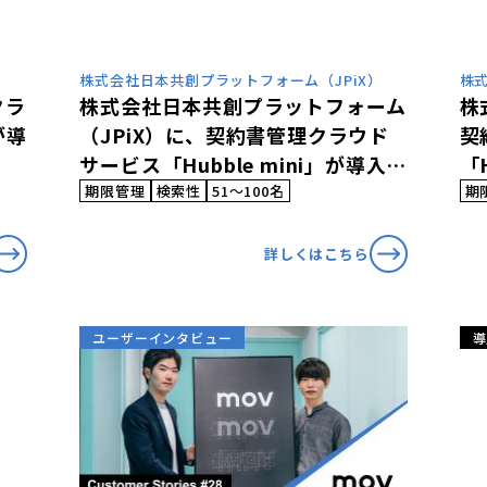
株式会社日本共創プラットフォーム（JPiX）
株
クラ
株式会社日本共創プラットフォーム
株
が導
（JPiX）に、契約書管理クラウド
契
サービス「Hubble mini」が導入さ
「
れました
期限管理
検索性
51〜100名
期
詳しくはこちら
ユーザーインタビュー
導