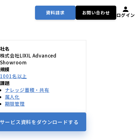
資料請求
お問い合わせ
ログイン
社名
株式会社LIXIL Advanced
Showroom
規模
1001名以上
課題
ナレッジ蓄積・共有
属人化
期限管理
サービス資料を
ダウンロードする