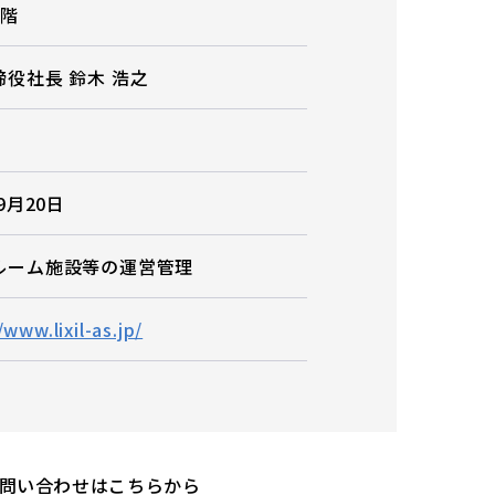
7階
締役社長
鈴木 浩之
9月20日
ルーム施設等の運営管理
/www.lixil-as.jp/
お問い合わせはこちらから