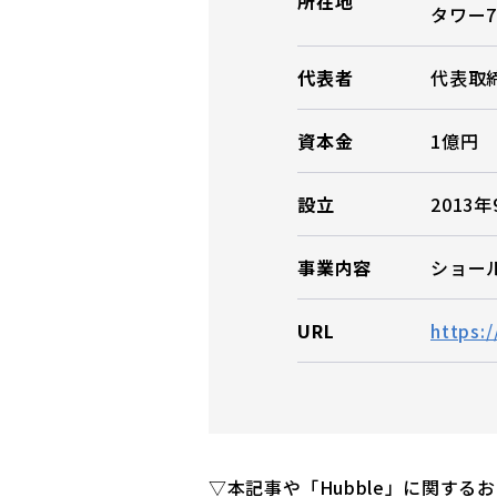
所在地
タワー
代表者
代表取
資本金
1億円
設立
2013年
事業内容
ショー
URL
https:/
▽本記事や「Hubble」に関する