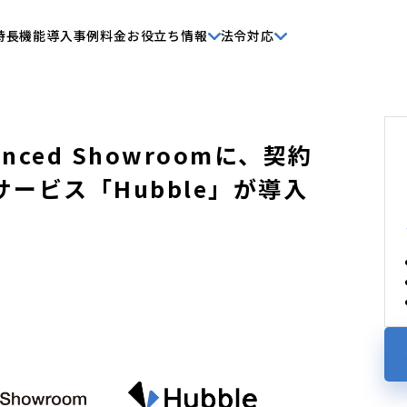
特長
機能
導入事例
料金
お役立ち情報
法令対応
anced Showroomに、契約
ービス「Hubble」が導入