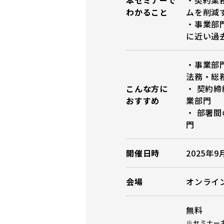
わかること
ムを削減
・事業部
に近い過
・事業部
法務・総
こんな方に
・ 契約
おすすめ
業部門
・ 部署
門
開催日時
2025年9
会場
オンライ
無料
※セミナー