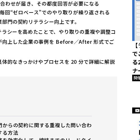
合わせが届き、その都度回答が必要になる
毎回“ゼロベース”でのやり取りが繰り返される
業部門の契約リテラシー向上です。
テラシーを高めたことで、やり取りの重複や調整コ
した企業の事例を Before／After 形式でご
【
で
体的なきっかけやプロセスを 20 分で詳細に解説
る
ナ
開
門からの契約に関する重複した問い合わ
する方法
務を効率化して、締結までのリードタイ