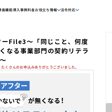
特長
機能
導入事例
料金
お役立ち情報
法令対応
ーFile3〜「同じこと、何度
くなる事業部門の契約リテラ
〜
。たくさんのお申込みありがとうございました。