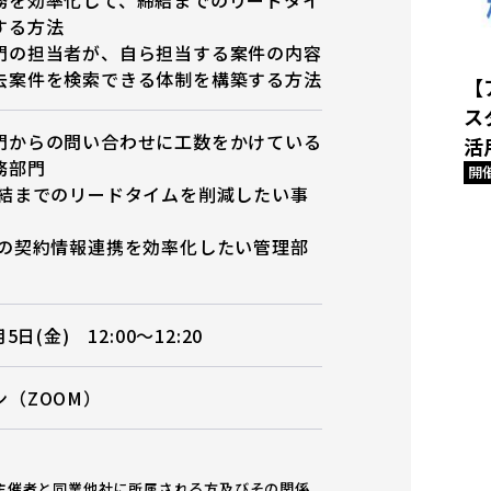
する方法
門の担当者が、自ら担当する案件の内容
去案件を検索できる体制を構築する方法
【
ス
門からの問い合わせに工数をかけている
活
務部門
開
締結までのリードタイムを削減したい事
間の契約情報連携を効率化したい管理部
月5日(金) 12:00〜12:20
ン（ZOOM）
主催者と同業他社に所属される方及びその関係