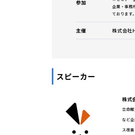
参加
企業・事務
ております
主催
株式会社H
スピーカー
株式会
立命館
など企
ス改善