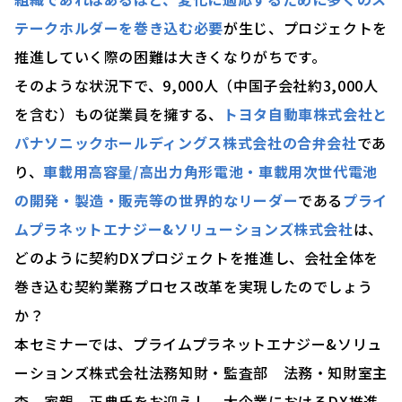
テークホルダーを巻き込む必要
が生じ、プロジェクトを
推進していく際の困難は大きくなりがちです。
そのような状況下で、
9,000人（中国子会社約3,000人
を含む）もの従業員を擁する、
トヨタ自動車株式会社と
パナソニックホールディングス株式会社の合弁会社
であ
り、
車載用高容量/高出力角形電池・車載用次世代電池
の開発・製造・販売等の世界的なリーダー
である
プライ
ムプラネットエナジー&ソリューションズ株式会社
は、
どのように契約DXプロジェクトを推進し、会社全体を
巻き込む契約業務プロセス改革を実現したのでしょう
か？
本セミナーでは、
プライムプラネットエナジー&ソリュ
ーションズ株式会社法務知財・監査部 法務・知財室主
査 家親 正典氏
をお迎えし、大企業におけるDX推進