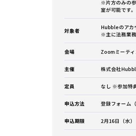
※片方のみの
室が可能です。
Hubbleの
対象者
※主に法務業
会場
Zoomミーテ
主催
株式会社Hubbl
定員
なし ※参加特
申込方法
登録フォーム
申込期限
2月16日（水