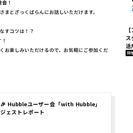
流会
！
の皆さまとざっくばらんにお話しいただけます。
？
【
こなすコツは！？
ス
す！
活
係なくお楽しみいただけるので、お気軽にご参加くだ
開
Hubbleユーザー会「with Hubble」
onダイジェストレポート