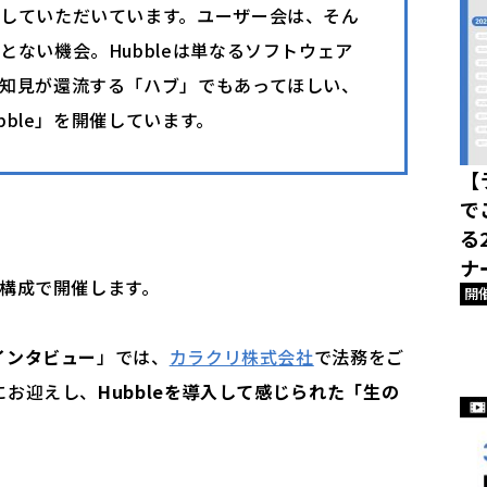
していただいています。ユーザー会は、そん
ない機会。Hubbleは単なるソフトウェア
知見が還流する「ハブ」でもあってほしい、
bble」を開催しています。
【
で
る
ナ
部構成で開催します。
開
インタビュー
」では、
カラクリ株式会社
で法務をご
にお迎えし、
Hubbleを導入して感じられた「生の
！