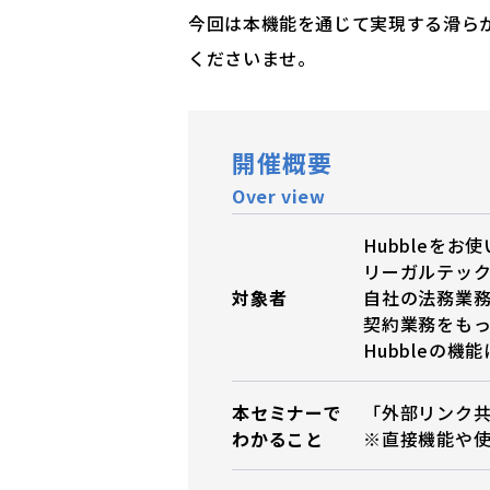
今回は本機能を通じて実現する滑ら
くださいませ。
開催概要
Over view
Hubbleを
リーガルテッ
対象者
自社の法務業
契約業務をも
Hubbleの
本セミナーで
「外部リンク
わかること
※直接機能や