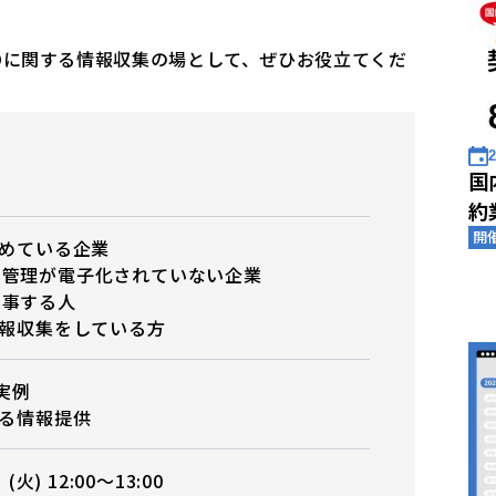
Oに関する情報収集の場として、ぜひお役立てくだ
2
国
約
開
じめている企業
書管理が電子化されていない企業
従事する人
情報収集をしている方
の実例
する情報提供
(火) 12:00～13:00