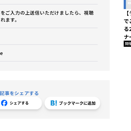
ムをご入力の上送信いただけましたら、視聴
【
されます。
で
る
ナ
開
e
記事をシェアする