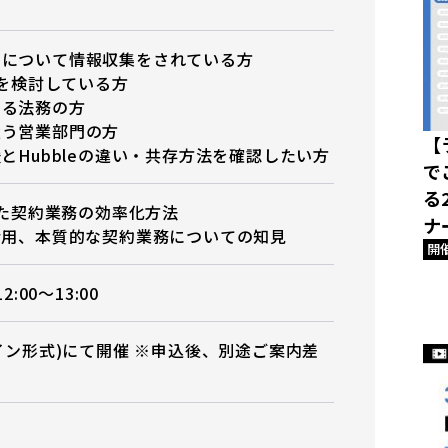
クについて情報収集をされている方
入を検討している方
わる法務の方
扱う営業部門の方
【
援とHubbleの違い・共存方法を確認したい方
で
る
使った契約業務の効率化方法
ナ
活用、本質的な契約業務についての知見
開
2:00〜13:00
ライン形式)にて開催 ※申込後、別途ご案内差