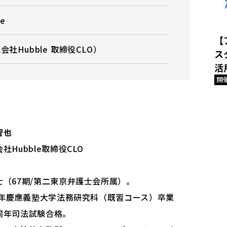
e
【
社Hubble 取締役CLO）
ス
活
開
智也
社Hubble取締役CLO
士（67期/第二東京弁護士会所属）。
13年慶應義塾⼤学法務研究科（既習コース）卒業
同年司法試験合格。