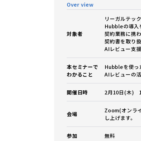
Over view
リーガルテッ
Hubbleの導
対象者
契約業務に携
契約書を取り
AIレビュー支
本セミナーで
Hubbleを
わかること
AIレビューの
開催日時
2月10日(木) 1
Zoom(オン
会場
し上げます。
参加
無料