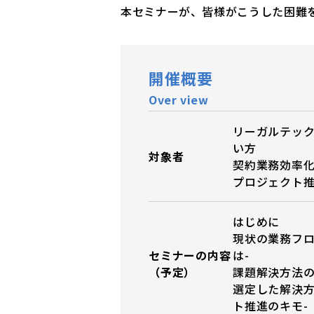
本セミナーが、皆様がこうした困難
開催概要
Over view
リーガルテッ
い方
対象者
契約業務効率
プロジェクト
はじめに
現状の業務フロ
セミナーの内容
は-
（予定）
課題解決方法の
選定した解決方
ト推進のキモ-