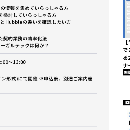
クの情報を集めていらっしゃる方
導入を検討していらっしゃる方
とHubbleの違いを確認したい方
使った契約業務の効率化法
【
リーガルテックは何か？
で
る
:00〜13:00
ナ
開
ライン形式)にて開催 ※申込後、別途ご案内差