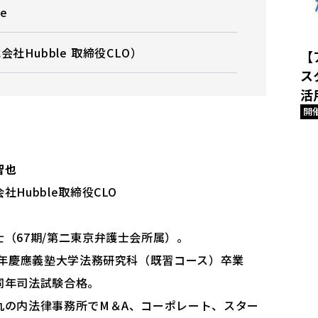
e
社Hubble 取締役CLO）
【
ス
活
開
智也
社Hubble取締役CLO
士（67期/第二東京弁護士会所属）。
13年慶應義塾⼤学法務研究科（既習コース）卒業
同年司法試験合格。
丸の内法律事務所でM＆A、コーポレート、スター