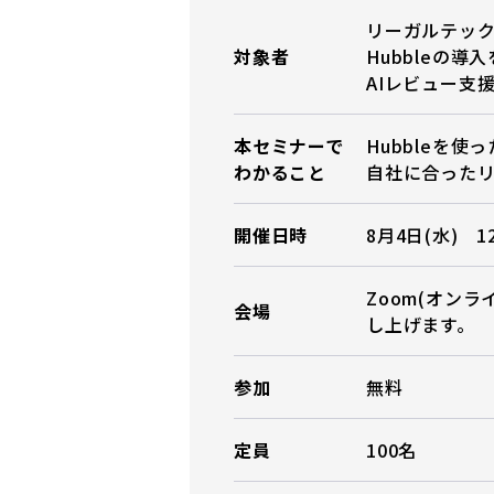
リーガルテッ
対象者
Hubbleの
AIレビュー支援
本セミナーで
Hubbleを
わかること
自社に合った
開催日時
8月4日(水) 12
Zoom(オン
会場
し上げます。
参加
無料
定員
100名