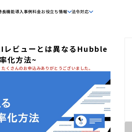
特長
機能
導入事例
料金
お役立ち情報
法令対応
AIレビューとは異なるHubble
率化方法~
。たくさんのお申込みありがとうございました。